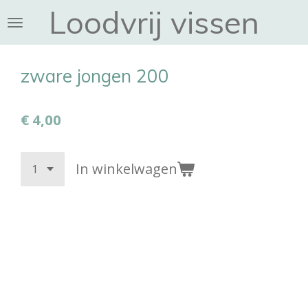
Loodvrij vissen
Ga
direct
naar
de
zware jongen 200
hoofdinhoud
€ 4,00
In winkelwagen