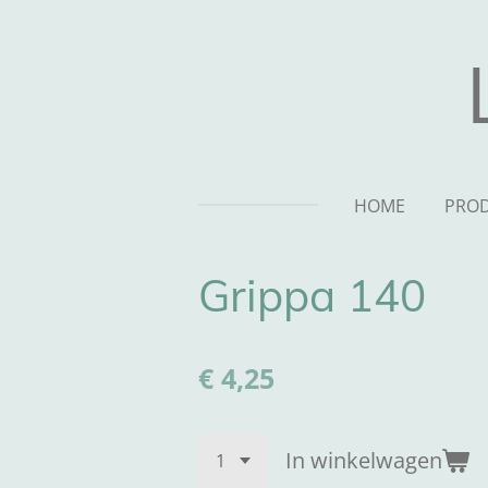
Ga
direct
naar
de
hoofdinhoud
HOME
PRO
Grippa 140
€ 4,25
In winkelwagen