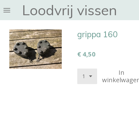
Loodvrij vissen
Ga
direct
naar
de
grippa 160
hoofdinhoud
€ 4,50
In
winkelwage