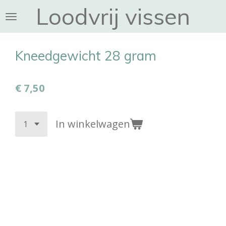
Loodvrij vissen
Ga
direct
naar
de
Kneedgewicht 28 gram
hoofdinhoud
€ 7,50
In winkelwagen