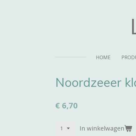
Ga
direct
naar
de
hoofdinhoud
HOME
PROD
Noordzeeer k
€ 6,70
In winkelwagen