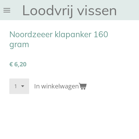
Loodvrij vissen
Ga
direct
naar
de
Noordzeeer klapanker 160
hoofdinhoud
gram
€ 6,20
In winkelwagen