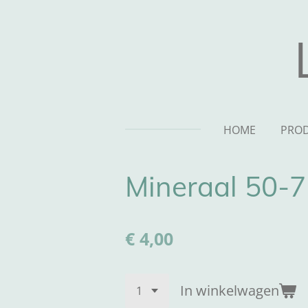
Ga
direct
naar
de
hoofdinhoud
HOME
PRO
Mineraal 50-
€ 4,00
In winkelwagen