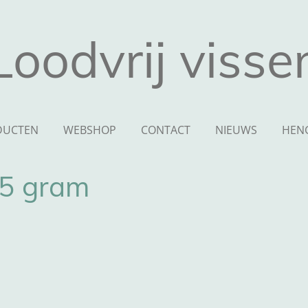
Loodvrij visse
DUCTEN
WEBSHOP
CONTACT
NIEUWS
HEN
75 gram