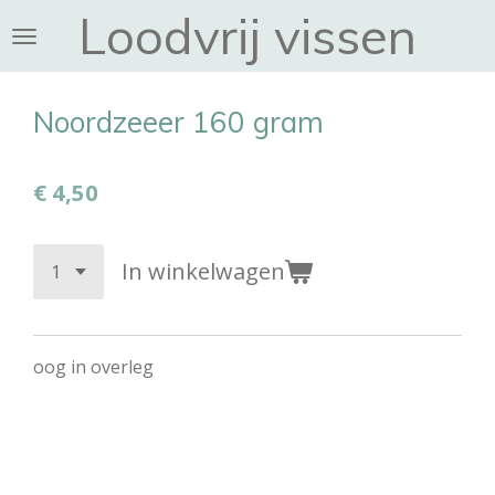
Loodvrij vissen
Ga
direct
naar
de
Noordzeeer 160 gram
hoofdinhoud
€ 4,50
In winkelwagen
oog in overleg