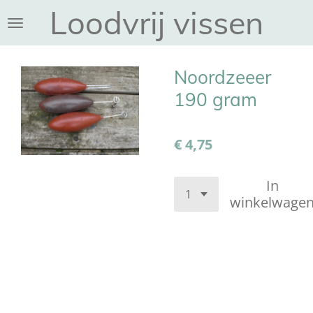
Loodvrij vissen
Ga
direct
naar
de
Noordzeeer
hoofdinhoud
190 gram
€ 4,75
In
winkelwage