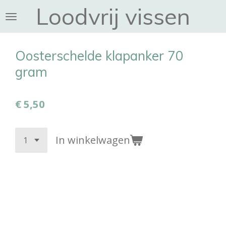
Loodvrij vissen
Ga
direct
naar
de
Oosterschelde klapanker 70
hoofdinhoud
gram
€ 5,50
In winkelwagen