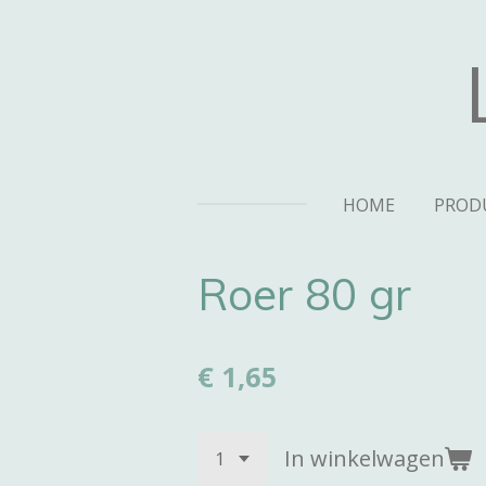
Ga
direct
naar
de
hoofdinhoud
HOME
PROD
Roer 80 gr
€ 1,65
In winkelwagen