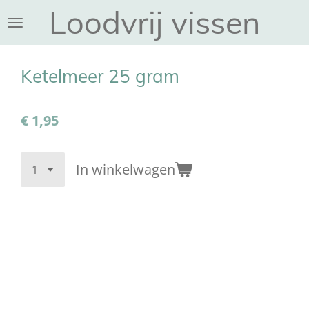
Loodvrij vissen
Ga
direct
naar
de
Ketelmeer 25 gram
hoofdinhoud
€ 1,95
In winkelwagen