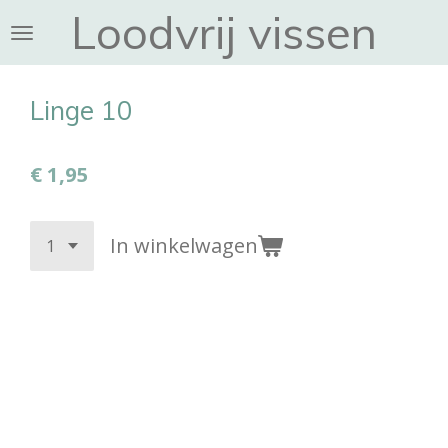
Loodvrij vissen
Ga
direct
naar
de
Linge 10
hoofdinhoud
€ 1,95
In winkelwagen