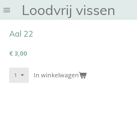
Loodvrij vissen
Ga
direct
naar
de
Aal 22
hoofdinhoud
€ 3,00
In winkelwagen