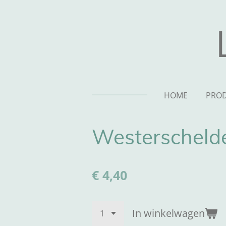
Ga
direct
naar
de
hoofdinhoud
HOME
PRO
Westerscheld
€ 4,40
In winkelwagen