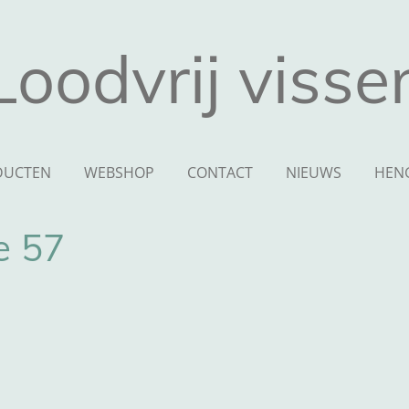
Loodvrij visse
DUCTEN
WEBSHOP
CONTACT
NIEUWS
HEN
e 57