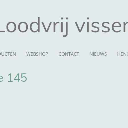
Loodvrij visse
DUCTEN
WEBSHOP
CONTACT
NIEUWS
HEN
e 145