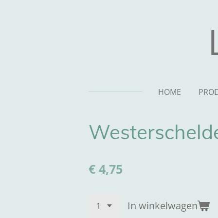
Ga
direct
naar
de
hoofdinhoud
HOME
PRO
Westerscheld
€ 4,75
In winkelwagen