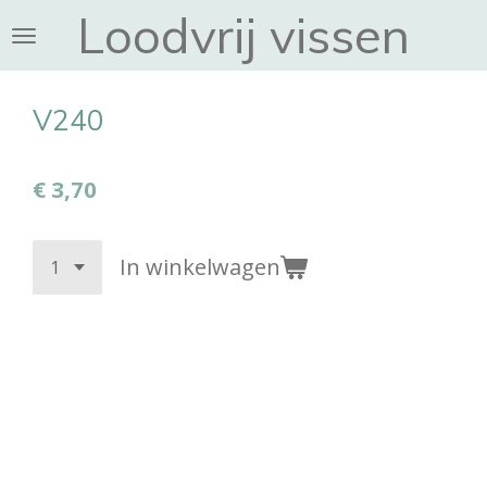
Loodvrij vissen
Ga
direct
naar
de
V240
hoofdinhoud
€ 3,70
In winkelwagen