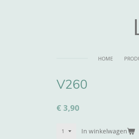
Ga
direct
naar
de
hoofdinhoud
HOME
PROD
V260
€ 3,90
In winkelwagen