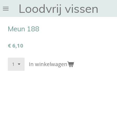
Loodvrij vissen
Ga
direct
naar
de
Meun 188
hoofdinhoud
€ 6,10
In winkelwagen