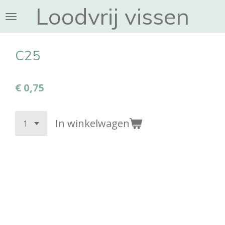
Loodvrij vissen
Ga
direct
naar
de
C25
hoofdinhoud
€ 0,75
In winkelwagen