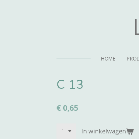
Ga
direct
naar
de
hoofdinhoud
HOME
PRO
C 13
€ 0,65
In winkelwagen