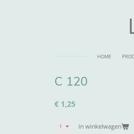
Ga
direct
naar
de
hoofdinhoud
HOME
PRO
C 120
€ 1,25
In winkelwagen