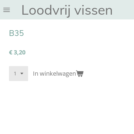
Loodvrij vissen
Ga
direct
naar
de
B35
hoofdinhoud
€ 3,20
In winkelwagen