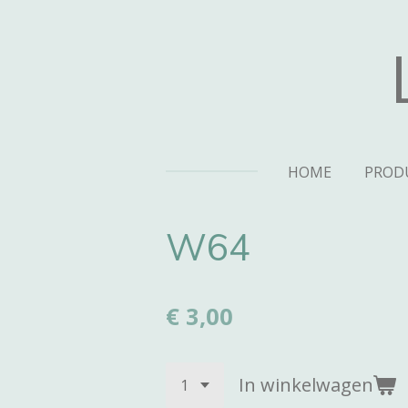
Ga
direct
naar
de
hoofdinhoud
HOME
PROD
W64
€ 3,00
In winkelwagen