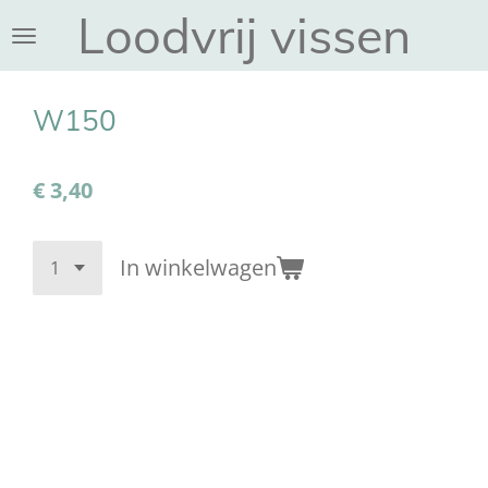
Loodvrij vissen
Ga
direct
naar
de
W150
hoofdinhoud
€ 3,40
In winkelwagen