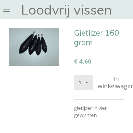
Loodvrij vissen
Ga
direct
naar
de
Gietijzer 160
hoofdinhoud
gram
€ 4,60
In
winkelwage
gietijzer in vier
gewichten