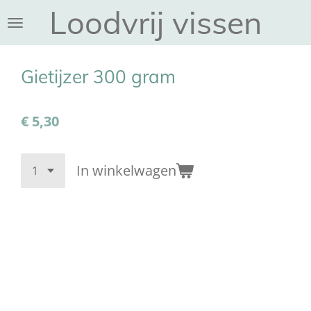
Loodvrij vissen
Ga
direct
naar
de
Gietijzer 300 gram
hoofdinhoud
€ 5,30
In winkelwagen