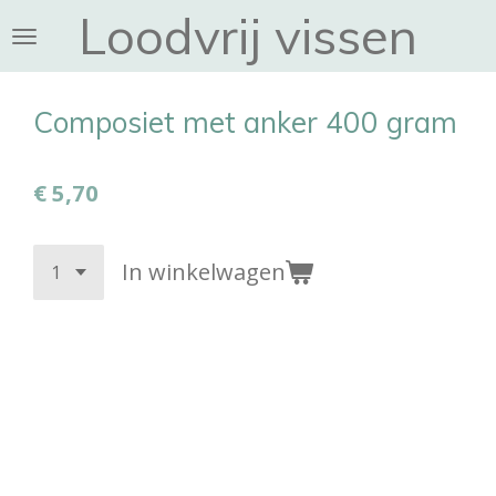
Loodvrij vissen
Ga
direct
naar
de
Composiet met anker 400 gram
hoofdinhoud
€ 5,70
In winkelwagen