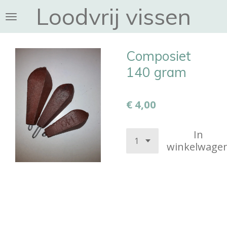
Loodvrij vissen
Ga
direct
naar
de
Composiet
hoofdinhoud
140 gram
€ 4,00
In
winkelwage