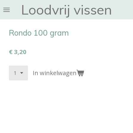
Loodvrij vissen
Ga
direct
naar
de
Rondo 100 gram
hoofdinhoud
€ 3,20
In winkelwagen