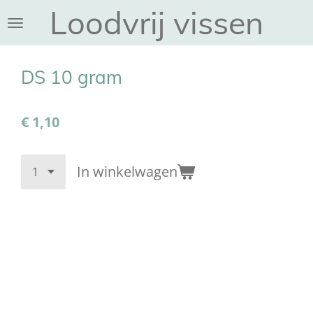
Loodvrij vissen
Ga
direct
naar
de
DS 10 gram
hoofdinhoud
€ 1,10
In winkelwagen