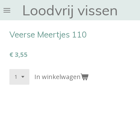
Loodvrij vissen
Ga
direct
naar
de
Veerse Meertjes 110
hoofdinhoud
€ 3,55
In winkelwagen