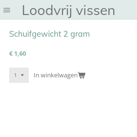
Loodvrij vissen
Ga
direct
naar
de
Schuifgewicht 2 gram
hoofdinhoud
€ 1,60
In winkelwagen